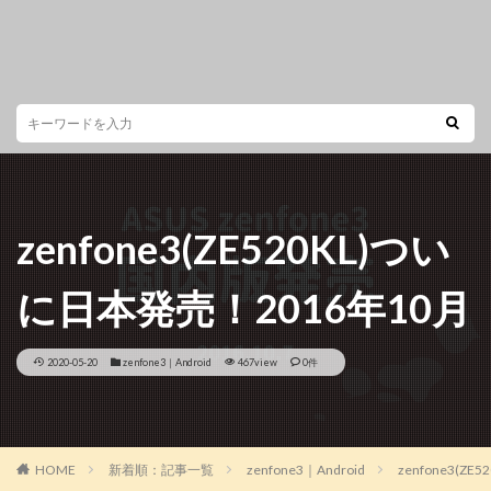
zenfone3(ZE520KL)つい
に日本発売！2016年10月
2020-05-20
zenfone3｜Android
467view
0件
HOME
新着順：記事一覧
zenfone3｜Android
zenfone3(Z