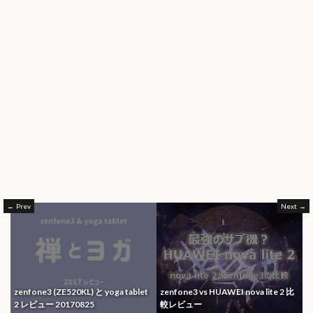
Prev
Next
zenfone3 (ZE520KL) と yoga tablet
zenfone3 vs HUAWEI nova lite 2 比
2 レビュー 20170825
較レビュー