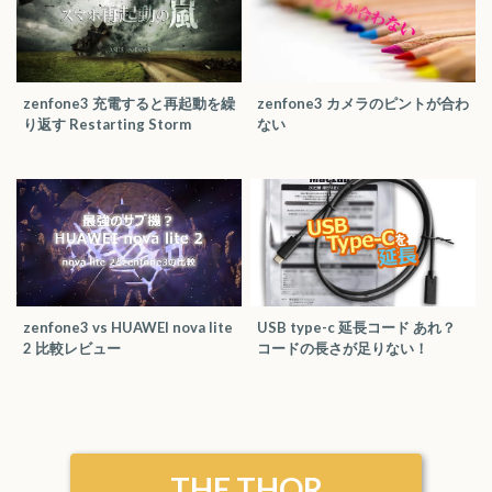
zenfone3 充電すると再起動を繰
zenfone3 カメラのピントが合わ
り返す Restarting Storm
ない
zenfone3 vs HUAWEI nova lite
USB type-c 延長コード あれ？
2 比較レビュー
コードの長さが足りない！
THE THOR