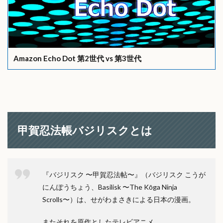
Amazon Echo Dot 第2世代 vs 第3世代
甲賀忍法帳バジリスクとは
『バジリスク 〜甲賀忍法帖〜』（バジリスク こうが
にんぽうちょう、Basilisk 〜The Kōga Ninja
Scrolls〜）は、せがわまさきによる日本の漫画。
またそれを原作としたテレビアニメ。