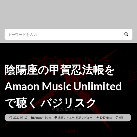
陰陽座の甲賀忍法帳を
Amaon Music Unlimited
で聴く バジリスク
2021-07-12
Amazon Echo
書籍レビュー
,
視聴レビュー
1047view
0件