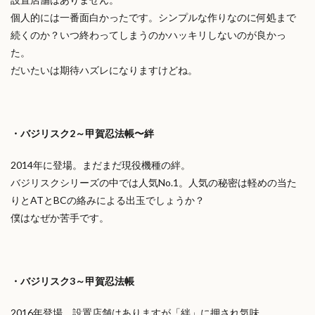
個人的には一番面白かったです。シンプルな作りなのに何処まで
続くのか？いつ終わってしまうのかハッキリしないのが良かっ
た。
だいたいは期待ハズレになりますけどね。
・バジリスク2～甲賀忍法帳〜絆
2014年に登場。まだまだ現役機種の絆。
バジリスクシリーズの中では人気No.1。人気の秘密は軽めの当た
りとATとBCの絡みによる出玉でしょうか？
僕はなぜか苦手です。
・バジリスク3～甲賀忍法帳
2016年登場。設置店舗はありますが「絆」に押され気味。