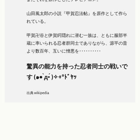
山田風太郎の小説『甲賀忍法帖』を原作として作ら
れている。
甲賀卍谷と伊賀鍔隠れに潜む一族は、ともに服部半
蔵に率いられる忍者群同士でありながら、源平の昔
より数百年、互いに憎悪を･･････････
驚異の能力を持った忍者同士の戦いで
す (๑• ̀д•́ )✧+°ﾄﾞﾔｯ
出典 wikipedia