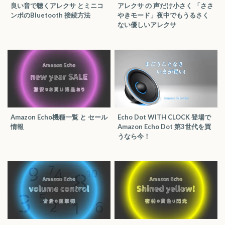
良い音で聴く
アレクサ とミニコ
アレクサ の 声だけ小さく 「ささ
ンポの
Bluetooth 接続方法
やきモード」夜中でもうるさく
ない優しいアレクサ
Amazon Echo
機種一覧 と セール
Echo Dot WITH CLOCK 登場で
情報
Amazon Echo Dot 第3世代を買
うなら今！