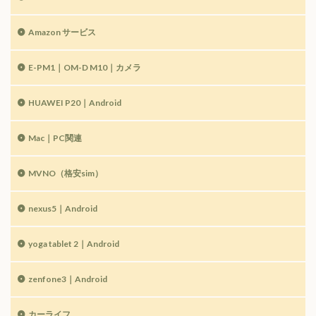
Amazon サービス
E-PM1｜OM-D M10｜カメラ
HUAWEI P20｜Android
Mac｜PC関連
MVNO（格安sim）
nexus5｜Android
yoga tablet 2｜Android
zenfone3｜Android
カーライフ