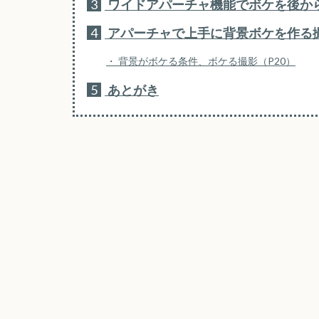
3
ワイドアパーチャ機能でボケを後か
4
アパーチャで上手に背景ボケを作る
背景がボケる条件、ボケる撮影（P20）
5
あとがき