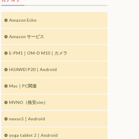
Amazon Echo
Amazon サービス
E-PM1｜OM-D M10｜カメラ
HUAWEI P20｜Android
Mac｜PC関連
MVNO（格安sim）
nexus5｜Android
yoga tablet 2｜Android