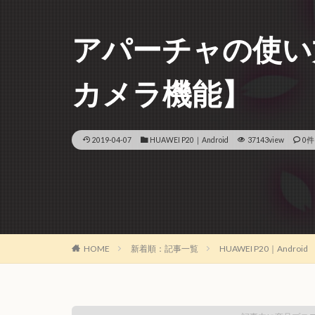
アパーチャの使い方【
カメラ機能】
2019-04-07
HUAWEI P20｜Android
37143view
0件
HOME
新着順：記事一覧
HUAWEI P20｜Android