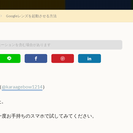
Googleレンズを起動させる方法
モーションを含む場合があります
（
@karaagebow1214
）
た。
一度お手持ちのスマホで試してみてください。