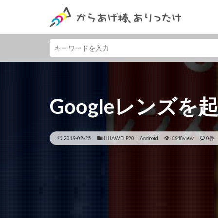
Googleレンズ
2019-02-25
HUAWEI P20｜Android
6648view
0件