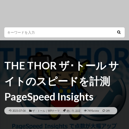
THE THOR ザ･トール サ
イトのスピードを計測
PageSpeed Insights
2021-07-06
ザ・トール｜WPテーマ
使い方
,
設定
7491view
2件