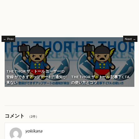
Prev
Next
THE THOR ザ・トール ユーザーID
登録 ができずアップデートの通知が
THE THOR ザ・トール 記事下CTA
来ない
の使い方とコツ
コメント
（2件）
yokikana