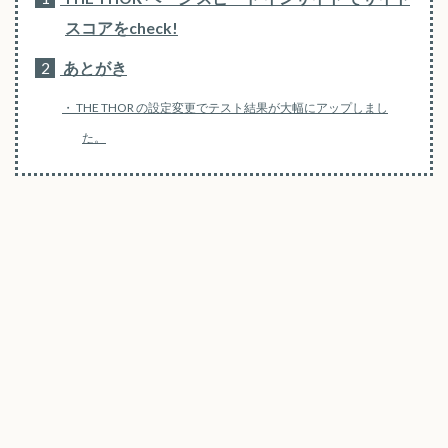
スコアをcheck!
2
あとがき
THE THOR の設定変更でテスト結果が大幅にアップしまし
た。