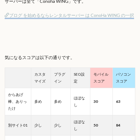
サーバーは全て「Conoha WING」です。
ブログ を始めるならレンタルサーバー は ConoHa WING の一択
気になるスコアは以下の通りです。
カスタ
プラグ
SEO設
モバイル
パソコン
マイズ
イン
定
スコア
スコア
からあげ
ほぼな
棒、ありっ
多め
多め
30
63
し
たけ
ほぼな
別サイト01
少し
少し
50
84
し