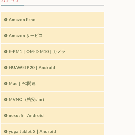
Amazon Echo
Amazon サービス
E-PM1｜OM-D M10｜カメラ
HUAWEI P20｜Android
Mac｜PC関連
MVNO（格安sim）
nexus5｜Android
yoga tablet 2｜Android