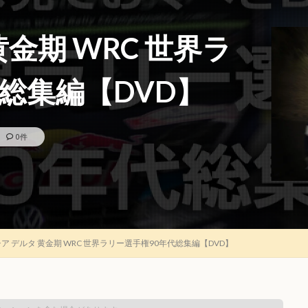
金期 WRC 世界ラ
総集編【DVD】
0件
ア デルタ 黄金期 WRC 世界ラリー選手権90年代総集編【DVD】