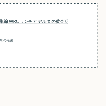
編 WRC ランチア デルタ の黄金期
車勢の活躍