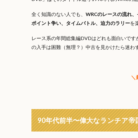
全く知識のない人でも、
WRCのレースの流れ
ポイント争い、タイムバトル、迫力のラリー
を
レース系の年間総集編DVDはどれも面白いです
の入手は困難（無理？）中古を見かけたら迷わ
＼
90年代前半〜偉大なランチア帝