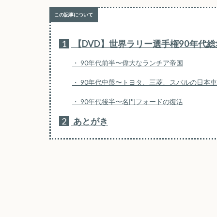
1
【DVD】世界ラリー選手権90年代総集
90年代前半〜偉大なランチア帝国
90年代中盤〜トヨタ、三菱、スバルの日本
90年代後半〜名門フォードの復活
2
あとがき