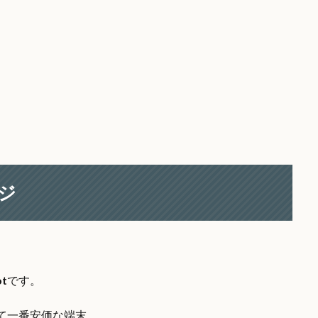
ージ
ot
です。
さくて一番安価な端末。