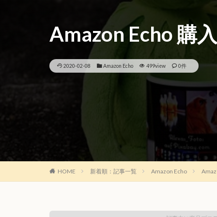
Amazon Echo 
2020-02-08
Amazon Echo
499view
0件
HOME
新着順：記事一覧
Amazon Echo
Amaz