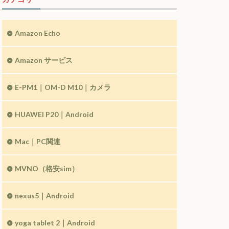
Amazon Echo
Amazon サービス
E-PM1｜OM-D M10｜カメラ
HUAWEI P20｜Android
Mac｜PC関連
MVNO（格安sim）
nexus5｜Android
yoga tablet 2｜Android