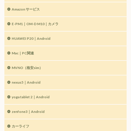
Amazon サービス
E-PM1｜OM-D M10｜カメラ
HUAWEI P20｜Android
Mac｜PC関連
MVNO（格安sim）
nexus5｜Android
yoga tablet 2｜Android
zenfone3｜Android
カーライフ