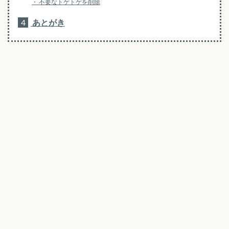
不要なトゲトゲを削除
4
あとがき