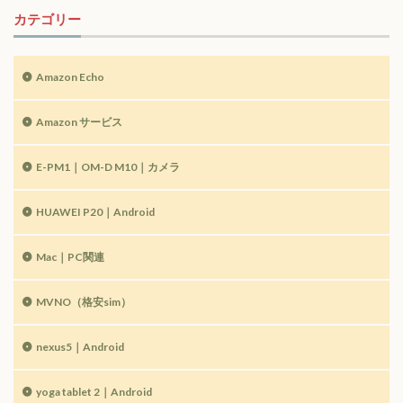
カテゴリー
Amazon Echo
Amazon サービス
E-PM1｜OM-D M10｜カメラ
HUAWEI P20｜Android
Mac｜PC関連
MVNO（格安sim）
nexus5｜Android
yoga tablet 2｜Android