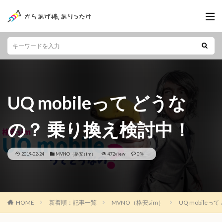
UQ mobileって どうな
の？ 乗り換え検討中！
2019-02-24
MVNO（格安sim）
472view
0件
HOME
新着順：記事一覧
MVNO（格安sim）
UQ mobile