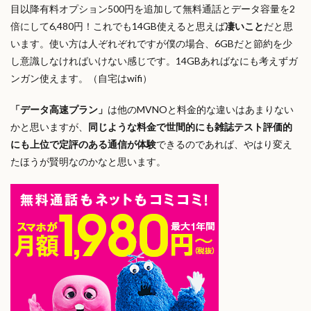
目以降有料オプション500円を追加して無料通話とデータ容量を2
倍にして6,480円！これでも14GB使えると思えば
凄いこと
だと思
います。使い方は人ぞれぞれですが僕の場合、6GBだと節約を少
し意識しなければいけない感じです。14GBあればなにも考えずガ
ンガン使えます。（自宅はwifi）
「データ高速プラン」
は他のMVNOと料金的な違いはあまりない
かと思いますが、
同じような料金で世間的にも雑誌テスト評価的
にも上位で定評のある通信が体験
できるのであれば、やはり変え
たほうが賢明なのかなと思います。