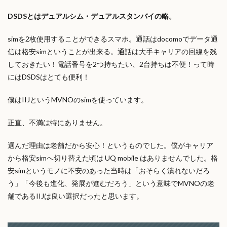
DSDSとはデュアルシム・デュアルスタンバイの略。
simを2枚使用することができるスマホ。通話はdocomoでデータ通
信は格安simということが出来る。通話は大手キャリアの回線を残
しておきたい！電話番号を2つ持ちたい、2台持ちは不便！って時
にはDSDSはとても便利！
僕はIIJというMVNOのsimを使っています。
正直、不満は特にありません。
選んだ理由は老舗だから安心！というものでした。僕がキャリア
から格安simへ切り替えた頃は UQ mobile はありませんでした。格
安simというモノに不安のあった当時は「おそらく潰れないだろ
う」「今後も進化、発展が進むだろう」という意味でMVNOの老
舗であるIIJは良い選択だったと思います。