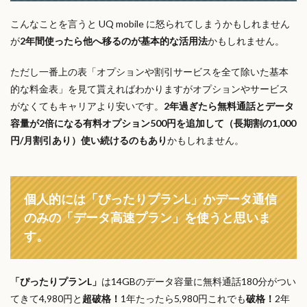
こんなことを言うと UQ mobile に怒られてしまうかもしれません
が
2年間使ったら他へ移るのが基本的な活用法
かもしれません。
ただし一番上の表「オプションや割引サービスを全て除いた基本
的な料金表」を見て貰えればわかりますがオプションやサービス
がなくてもキャリアより安いです。
2年過ぎたら無料通話とデータ
容量が2倍になる有料オプション500円を追加して（長期割の1,000
円/月割引あり）使い続けるのもあり
かもしれません。
個人的には「ぴったりプランL」かデータ通信
のみの「データ高速プラン」を使うと思いま
す。
「ぴったりプランL」
は14GBのデータ容量に無料通話180分がつい
てきて4,980円と
超破格！
1年たったら5,980円これでも
破格！
2年