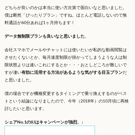
どちらが良いのかは本当に使い方次第で面白いなと思いました。
僕は断然「ぴったりプラン」ですね。ほとんど電話しないので無
料通話が60分あれば1ヶ月持ちます！
データ無制限プランも良いなと思いました
。
会社スマホでメールやチャットには使いたいが私的な動画閲覧は
させたくないとか、毎月速度制限が掛かってしまうような人は制
限状態よりは速いこれにするとか・・・おとしどころが難しいで
すが凄い
有効に活用する方法があるような気がする目玉プラン
だ
と思いました。
僕の場合ですが機種変更するタイミングで乗り換えするのがベス
トという結論になりましたので、今年（2018年）の10月頃に再検
討したいと思います。
シェアNo.1のIIJはキャンペーンが強烈、↓