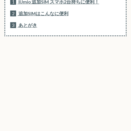
1
IIJmio 追加SIM スマホ2台持ちに便利！
2
追加SIMはこんなに便利
3
あとがき