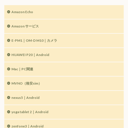
Amazon Echo
Amazon サービス
E-PM1｜OM-D M10｜カメラ
HUAWEI P20｜Android
Mac｜PC関連
MVNO（格安sim）
nexus5｜Android
yoga tablet 2｜Android
zenfone3｜Android