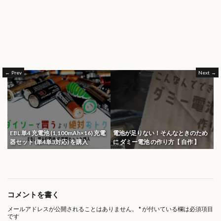
Prev
Next
EBL 単4 充電池 (1,100mAh×16) 充電
電池が足りない！そんなときのため
器セット (単4単3対応) を購入
に ダミー電池 の作り方【 自作 】
コメントを書く
メールアドレスが公開されることはありません。
*
が付いている欄は必須項目
です