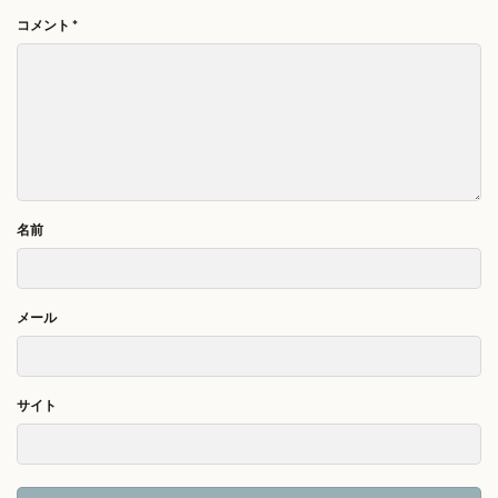
コメント
*
名前
メール
サイト