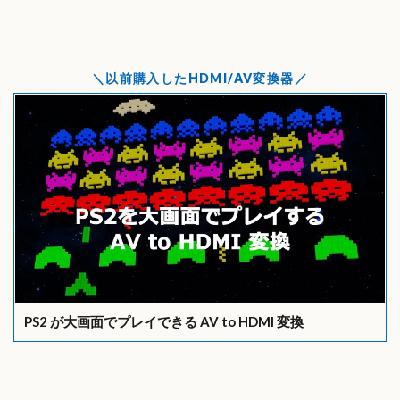
以前購入したHDMI/AV変換器
PS2 が大画面でプレイできる AV to HDMI 変換