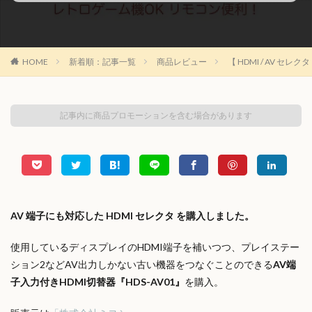
HOME
新着順：記事一覧
商品レビュー
【 HDMI / AV セ
記事内に商品プロモーションを含む場合があります
AV 端子にも対応した HDMI セレクタ を購入しました。
使用しているディスプレイのHDMI端子を補いつつ、プレイステー
ション2などAV出力しかない古い機器をつなぐことのできる
AV端
子入力付きHDMI切替器『HDS-AV01』
を購入。