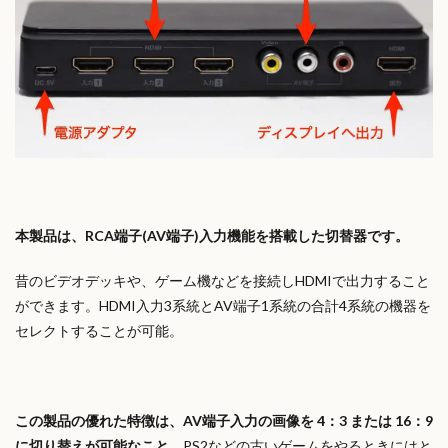
本製品は、RCA端子(AV端子)入力機能を搭載した切替器です。
昔のビデオデッキや、ゲーム機などを接続しHDMIで出力すること
ができます。HDMI入力3系統とAV端子1系統の合計4系統の機器を
セレクトすることが可能。
この製品の優れた特徴は、AV端子入力の画像を 4：3 または 16：9
に切り替えが可能なこと。
PS2などの古いゲームをやるときにはと