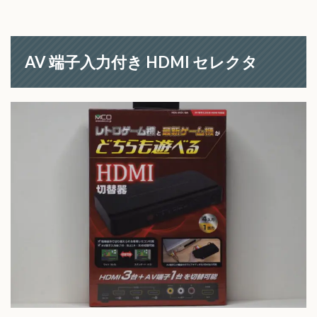
AV 端子入力付き HDMI セレクタ