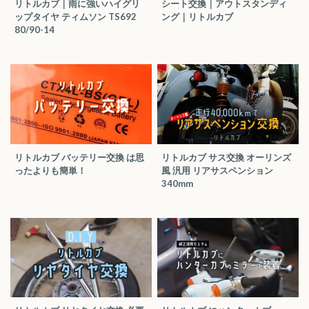
リトルカブ｜雨に強いハイグリ
シート交換｜アウトスタンディ
ップタイヤ ティムソン TS692
ング｜リトルカブ
80/90-14
リトルカブ バッテリー交換 は思
リトルカブ サス交換 オーリンズ
ったよりも簡単！
風 汎用 リアサスペンション
340mm