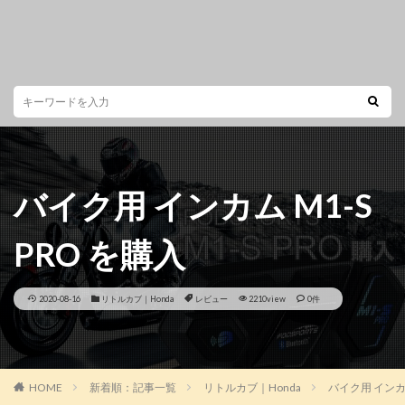
バイク用 インカム M1-S
PRO を購入
2020-08-16
リトルカブ｜Honda
レビュー
2210view
0件
HOME
新着順：記事一覧
リトルカブ｜Honda
バイク用 インカム