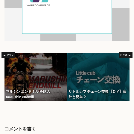
Prev
Next
マルシン エンドミル を購入
リトルカブ チェーン交換 【DIY】意
marushin endmill
外と簡単？
コメントを書く