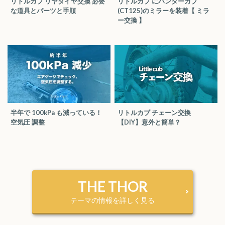
リトルカブ リヤタイヤ交換 必要
リトルカブ にハンターカブ
な道具とパーツと手順
(CT125)のミラーを装着【 ミラ
ー交換 】
半年で 100kPa も減っている！
リトルカブ チェーン交換
空気圧 調整
【DIY】意外と簡単？
THE THOR
テーマの情報を詳しく見る