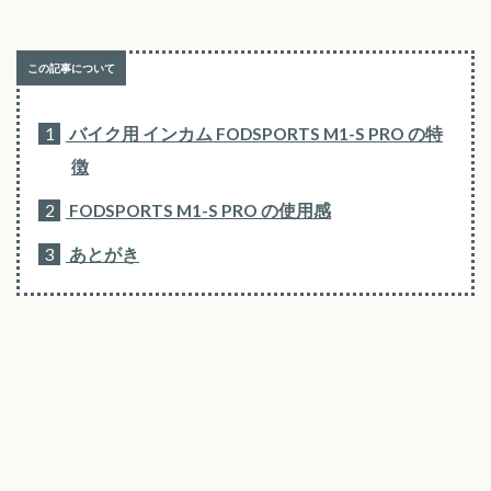
1
バイク用 インカム FODSPORTS M1-S PRO の特
徴
2
FODSPORTS M1-S PRO の使用感
3
あとがき