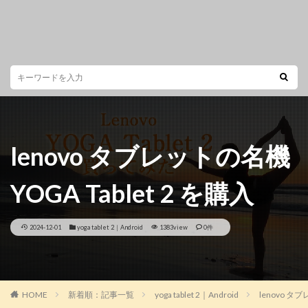
lenovo タブレットの名機
YOGA Tablet 2 を購入
2024-12-01
yoga tablet 2｜Android
1383view
0件
HOME
新着順：記事一覧
yoga tablet 2｜Android
lenovo タブ