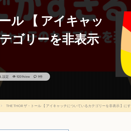
・トール 【 アイキャッ
テゴリーを非表示
像
,
設定
9209view
9件
THE THOR ザ・トール 【 アイキャッチについているカテゴリーを非表示 】に