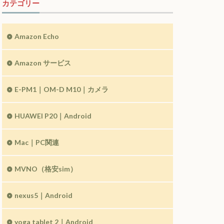
カテゴリー
Amazon Echo
Amazon サービス
E-PM1｜OM-D M10｜カメラ
HUAWEI P20｜Android
Mac｜PC関連
MVNO（格安sim）
nexus5｜Android
yoga tablet 2｜Android