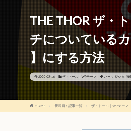
THE THOR ザ
チについているカ
】にする方法
2020-05-16
ザ・トール｜WPテーマ
パーツ
,
使い方
,
画
HOME
新着順：記事一覧
ザ・トール｜WPテーマ