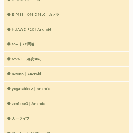
E-PM1｜OM-D M10｜カメラ
HUAWEI P20｜Android
Mac｜PC関連
MVNO（格安sim）
nexus5｜Android
yoga tablet 2｜Android
zenfone3｜Android
カーライフ