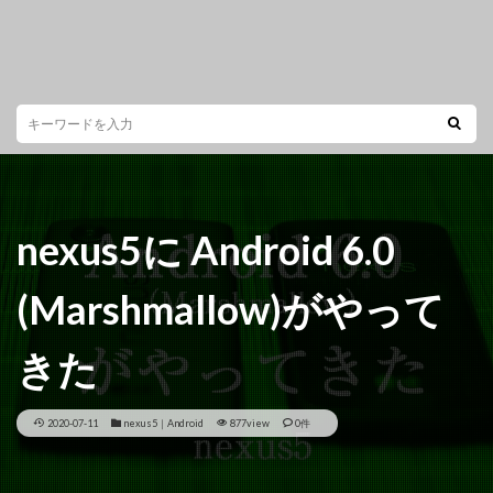
nexus5に Android 6.0
(Marshmallow)がやって
きた
2020-07-11
nexus5｜Android
877view
0件