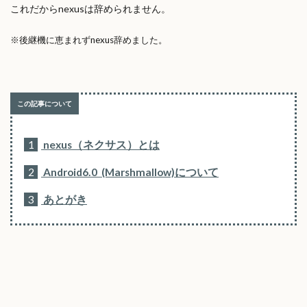
これだからnexusは辞められません。
※後継機に恵まれずnexus辞めました。
1
nexus（ネクサス）とは
2
Android6.0 (Marshmallow)について
3
あとがき