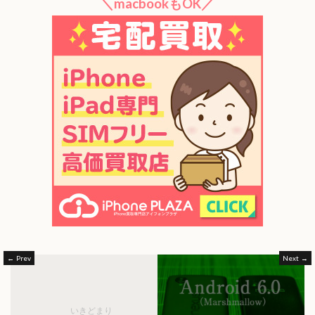
＼macbookもOK／
Prev
Next
いきどまり