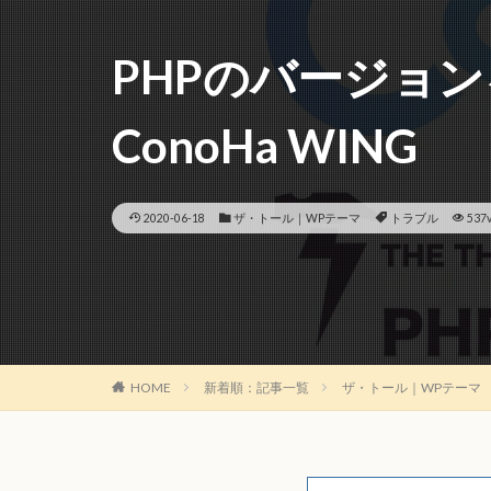
PHPのバージョ
ConoHa WING
2020-06-18
ザ・トール｜WPテーマ
トラブル
537
HOME
新着順：記事一覧
ザ・トール｜WPテーマ