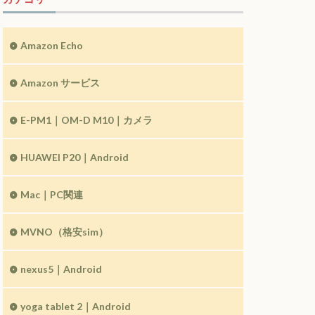
Amazon Echo
Amazon サービス
E-PM1｜OM-D M10｜カメラ
HUAWEI P20｜Android
Mac｜PC関連
MVNO（格安sim）
nexus5｜Android
yoga tablet 2｜Android