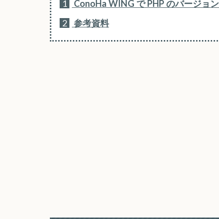
1
ConoHa WING で PHP のバージ
2
参考資料