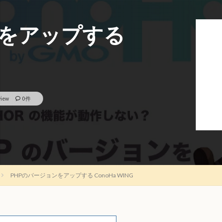
ンをアップする
view
0件
PHPのバージョンをアップする ConoHa WING