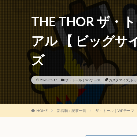
THE THOR ザ
アル 【 ビッグサ
ズ
2020-05-16
ザ・トール｜WPテーマ
カスタマイズ
,
トッ
HOME
新着順：記事一覧
ザ・トール｜WPテーマ