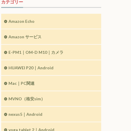
カテゴリー
Amazon Echo
Amazon サービス
E-PM1｜OM-D M10｜カメラ
HUAWEI P20｜Android
Mac｜PC関連
MVNO（格安sim）
nexus5｜Android
yoga tablet 2｜Android