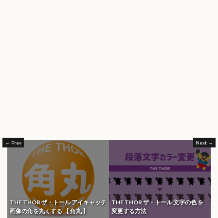
Prev
Next
THE THOR ザ・トール アイキャッチ
THE THOR ザ・トール 文字の色 を
画像の角を丸くする 【 角丸 】
変更する方法