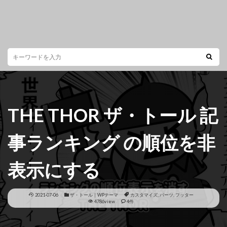
THE THOR ザ・トール 記
事ランキング の順位を非
表示にする
2021-07-06
ザ・トール｜WPテーマ
カスタマイズ
,
パーツ
,
フッター
4786view
4件