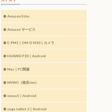
Amazon Echo
Amazon サービス
E-PM1｜OM-D M10｜カメラ
HUAWEI P20｜Android
Mac｜PC関連
MVNO（格安sim）
nexus5｜Android
yoga tablet 2｜Android