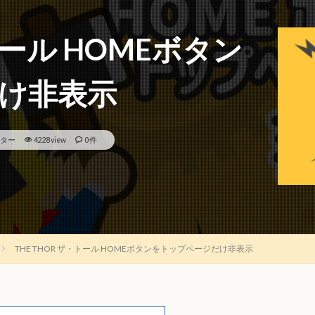
トール HOMEボタン
け非表示
ター
4228view
0件
THE THOR ザ・トール HOMEボタンをトップページだけ非表示