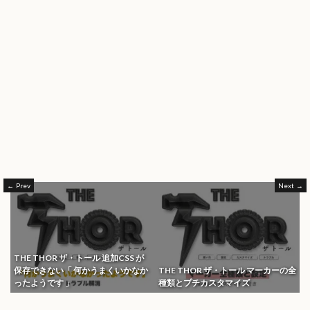
Prev
Next
THE THOR ザ・トール 追加CSS が
保存できない「 何かうまくいかなか
THE THOR ザ・トール マーカーの全
ったようです 」
種類とプチカスタマイズ