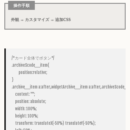
操作手順
外観 → カスタマイズ → 追加CSS
/*カード全体でボタン*/

.archiveScode__item{

	position:relative;

}

.archive__item a:after,.widgetArchive__item a:after,.archiveScode__ite
    content: "";

    position: absolute;

    width: 100%;

    height: 100%;

    transform: translateX(-50%) translateY(-50%);
