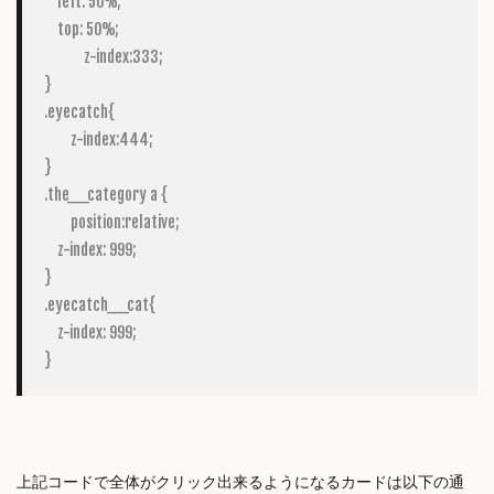
    left: 50%;

    top: 50%;

	    z-index:333;

}

.eyecatch{

	z-index:444;

}

.the__category a {

	position:relative;

    z-index: 999;

}

.eyecatch__cat{

    z-index: 999;

}
上記コードで全体がクリック出来るようになるカードは以下の通